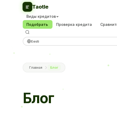
T
a
o
t
l
e
Виды кредитов
Подобрать
Проверка кредита
Сравни
Eesti
Главная
Блог
Блог